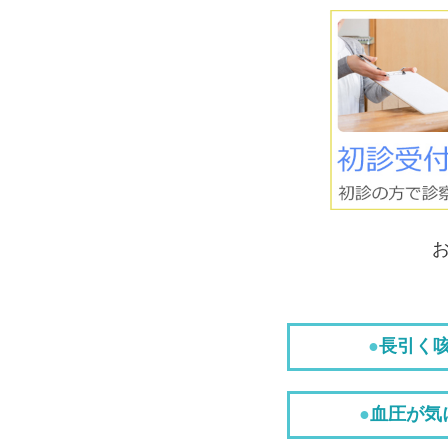
●
長引く
●
血圧が気