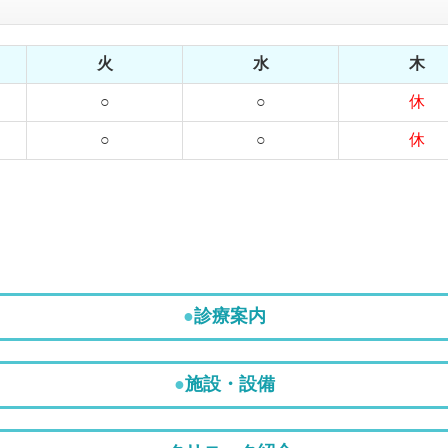
火
水
木
○
○
休
○
○
休
●
診療案内
●
施設・設備